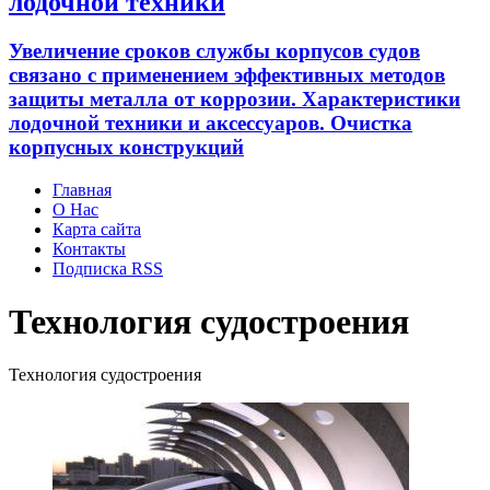
лодочной техники
Увеличение сроков службы корпусов судов
связано с применением эффективных методов
защиты металла от коррозии. Характеристики
лодочной техники и аксессуаров. Очистка
корпусных конструкций
Главная
О Нас
Карта сайта
Контакты
Подписка RSS
Технология судостроения
Технология судостроения