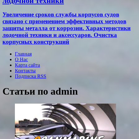
лодочной техники
Увеличение сроков службы корпусов судов
связано с применением эффективных методов
защиты металла от коррозии. Характеристики
лодочной техники и аксессуаров. Очистка
корпусных конструкций
Главная
О Нас
Карта сайта
Контакты
Подписка RSS
Статьи по
admin