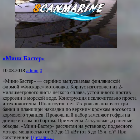
«Мини-Бастер»
10.08.2018
admin
0
«Мини-Бастер» — серийно выпускаемая финляндской
фирмой «Фискарс» мотолодка. Корпус изготовлен из 2-
миллиметрового листа легкого сплава, устойчивого против
коррозии в морской воде. Конструкция исключительно проста
и технологична. Шпангоутов нет. Их роль выполняют три
банки и планшири-накладки по верхним кромкам носового и
кормового транцев. Продольный набор заменяют гофры на
днище и слом по бортам. Применены 2-скуловые „граненые”
обводы. «Мини-Бастер» рассчитан на установку подвесного
мотора мощностью от 3,7 до 11 кВт (от 5 до 15 л. с.)* При
собственной
[Детали…]